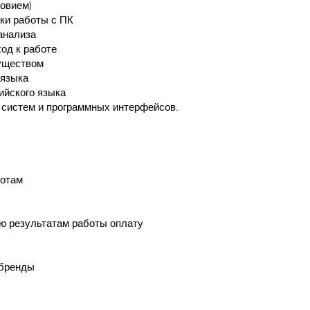
овием)
ки работы с ПК
анализа
од к работе
муществом
 языка
ийского языка
 систем и программных интерфейсов.
отам​
ю результатам работы оплату
 бренды