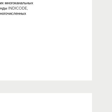
щих многоканальных
ренды INDICODE,
многочисленных