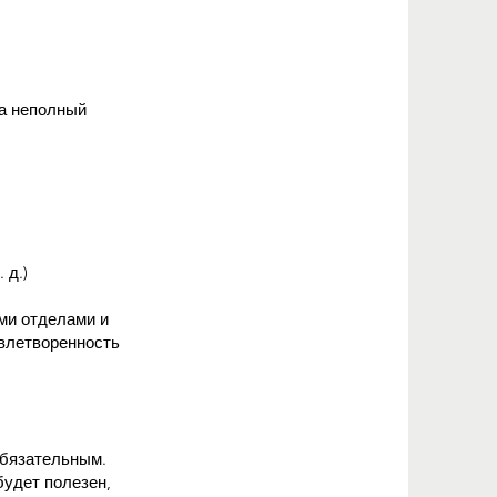
на неполный
 д.)
ми отделами и
влетворенность
обязательным.
удет полезен,