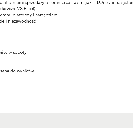
 platformami sprzedaży e-commerce, takimi jak TB.One / inne syst
właszcza MS Excel)
esami platformy i narzędziami
cie i niezawodność
ież w soboty
watne do wyników