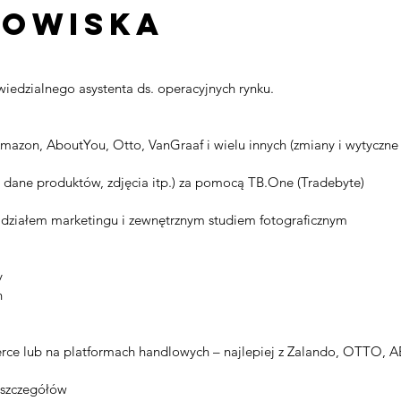
nowiska
edzialnego asystenta ds. operacyjnych rynku.
mazon, AboutYou, Otto, VanGraaf i wielu innych (zmiany i wytyczn
 dane produktów, zdjęcia itp.) za pomocą TB.One (Tradebyte)
 działem marketingu i zewnętrznym studiem fotograficznym
y
h
rce lub na platformach handlowych – najlepiej z Zalando, OTTO,
 szczegółów