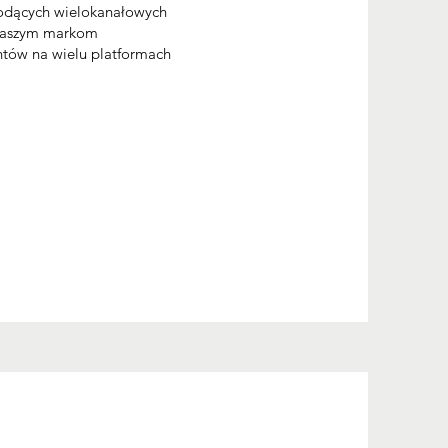
iodących wielokanałowych
 naszym markom
ów na wielu platformach